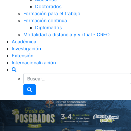
Doctorados
Formación para el trabajo
Formación continua
Diplomados
Modalidad a distancia y virtual - CREO
Académica
Investigación
Extensión
Internacionalización
Buscador general
Buscador general