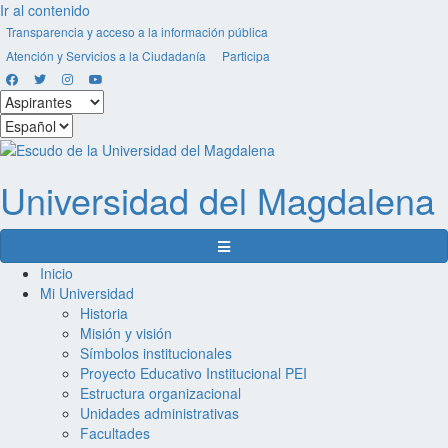
Ir al contenido
Transparencia y acceso a la información pública
Atención y Servicios a la Ciudadanía
Participa
Facebook
Twitter
Instagram
Youtube
Seleccionar
estamento
Seleccionar
idioma
Universidad del
Magdalena
Menú de navegación
Inicio
Mi Universidad
Historia
Misión y visión
Símbolos institucionales
Proyecto Educativo Institucional PEI
Estructura organizacional
Unidades administrativas
Facultades