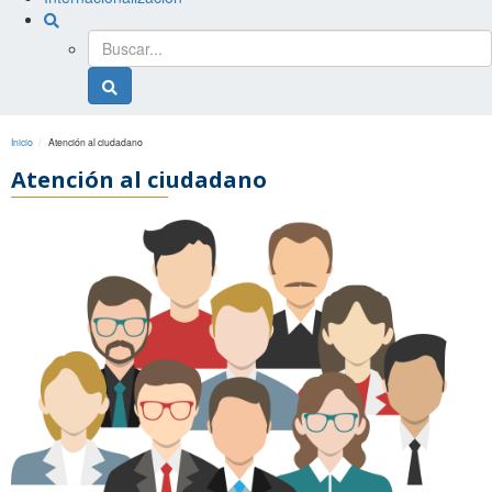
Buscador
general
Buscador
general
Inicio
Atención al ciudadano
Atención al ciudadano