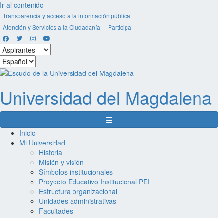
Ir al contenido
Transparencia y acceso a la información pública
Atención y Servicios a la Ciudadanía
Participa
Facebook
Twitter
Instagram
Youtube
Seleccionar
estamento
Seleccionar
idioma
Universidad del
Magdalena
Menú de navegación
Inicio
Mi Universidad
Historia
Misión y visión
Símbolos institucionales
Proyecto Educativo Institucional PEI
Estructura organizacional
Unidades administrativas
Facultades