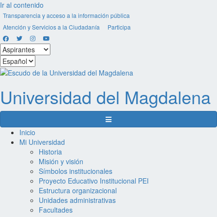
Ir al contenido
Transparencia y acceso a la información pública
Atención y Servicios a la Ciudadanía
Participa
Facebook
Twitter
Instagram
Youtube
Seleccionar
estamento
Seleccionar
idioma
Universidad del
Magdalena
Menú de navegación
Inicio
Mi Universidad
Historia
Misión y visión
Símbolos institucionales
Proyecto Educativo Institucional PEI
Estructura organizacional
Unidades administrativas
Facultades