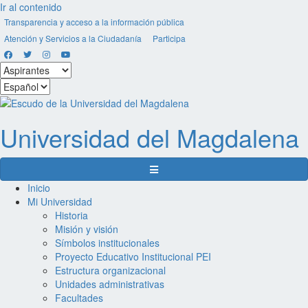
Ir al contenido
Transparencia y acceso a la información pública
Atención y Servicios a la Ciudadanía
Participa
Facebook
Twitter
Instagram
Youtube
Seleccionar
estamento
Seleccionar
idioma
Universidad del
Magdalena
Menú de navegación
Inicio
Mi Universidad
Historia
Misión y visión
Símbolos institucionales
Proyecto Educativo Institucional PEI
Estructura organizacional
Unidades administrativas
Facultades