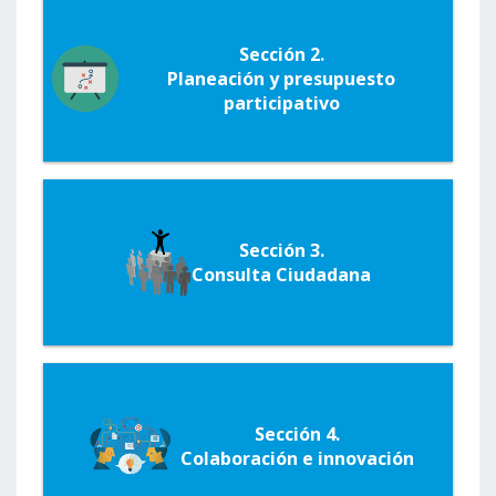
Sección 2.
Planeación y presupuesto
participativo
Sección 3.
Consulta Ciudadana
Sección 4.
Colaboración e innovación