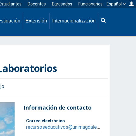
Seleccionar
I
Estudiantes
Docentes
Egresados
Funcionarios
idioma
Buscador
estigación
Extensión
Internacionalización
general
Laboratorios
jo
Información de contacto
Correo electrónico
recursoseducativos@unimagdalena.edu.co