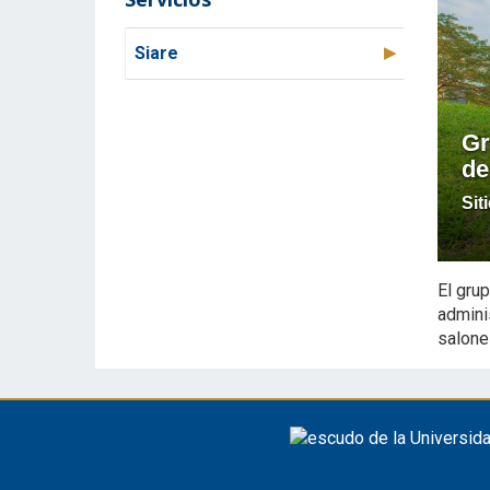
Siare
Gr
de
Sit
El gru
admini
salone