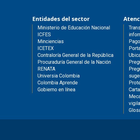
Entidades del sector
Atenc
Ministerio de Educación Nacional
Trans
ICFES
infor
Minciencias
Pago
ICETEX
Porta
Contraloría General de la República
Ubic
Procuraduría General de la Nación
Preg
RENATA
Preg
Universia Colombia
suge
Colombia Aprende
Prot
Gobierno en línea
Carta
Meca
vigil
Glos