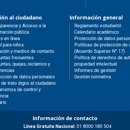
ión al ciudadano
Información general
parencia y Acceso a la
Reglamento estudiantil
mación pública
Calendario académico
s en línea
Protección de datos perso
l para niños
Políticas de protección de
ación y medios de contacto
(Acuerdo Superior N° 17)
untas frecuentes
Política de derechos de aut
untas, quejas, reclamos y
propiedad intelectual
rencias
Informes de gestión
ección de datos personales
Gestión normativa
 de trato digno al ciudadano
nismos de control y
ancia
ario
Información de contacto
Línea Gratuita Nacional:
01 8000 180 504