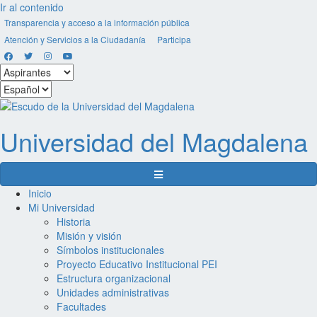
Ir al contenido
Transparencia y acceso a la información pública
Atención y Servicios a la Ciudadanía
Participa
Facebook
Twitter
Instagram
Youtube
Seleccionar
estamento
Seleccionar
idioma
Universidad del
Magdalena
Menú de navegación
Inicio
Mi Universidad
Historia
Misión y visión
Símbolos institucionales
Proyecto Educativo Institucional PEI
Estructura organizacional
Unidades administrativas
Facultades