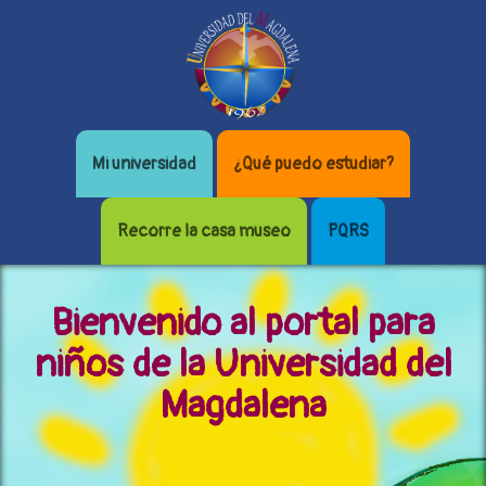
Mi universidad
¿Qué puedo estudiar?
Recorre la casa museo
PQRS
Bienvenido al portal para
niños de la Universidad del
Magdalena