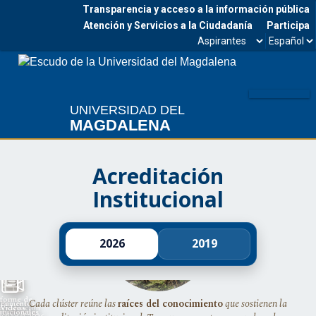
Transparencia y acceso a la información pública
Atención y Servicios a la Ciudadanía
Participa
Seleccionar
Seleccio
Facebook
Twitter
Instagram
Youtube
estamento
idioma
Me
UNIVERSIDAD DEL
MAGDALENA
Acreditación
Institucional
2026
2019
B
A
C
nforme de
Cada clúster reúne las
raíces del conocimiento
que sostienen la
cumentos
BC de la
oevaluación
Videos
titucionales
reditación
tucional 2026