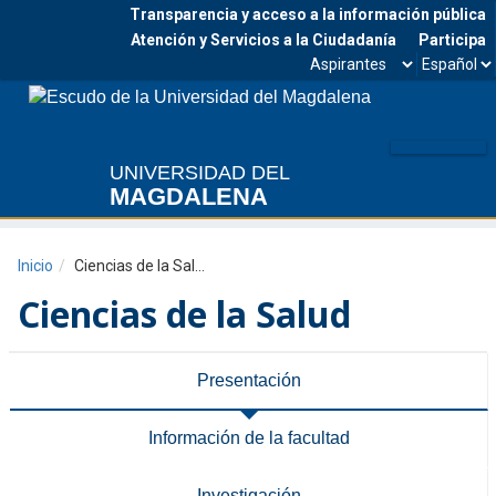
Transparencia y acceso a la información pública
Atención y Servicios a la Ciudadanía
Participa
Seleccionar
Seleccio
Facebook
Twitter
Instagram
Youtube
estamento
idioma
Me
UNIVERSIDAD DEL
MAGDALENA
Inicio
Ciencias de la Salud
Ciencias de la Salud
Presentación
Información de la facultad
Investigación