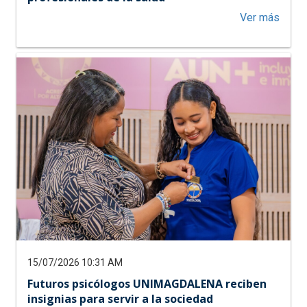
acerc
Ver más
de
Cora
al
servi
del
territo
UNIM
gradú
a
155
nuev
profe
de
la
salud
15/07/2026 10:31 AM
Futuros psicólogos UNIMAGDALENA reciben
insignias para servir a la sociedad