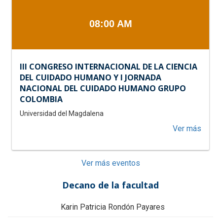
Orien
a
la
08:00 AM
Comu
con
Enfo
III CONGRESO INTERNACIONAL DE LA CIENCIA
Interc
DEL CUIDADO HUMANO Y I JORNADA
NACIONAL DEL CUIDADO HUMANO GRUPO
COLOMBIA
Universidad del Magdalena
acerc
Ver más
de
III
CONG
Ver más eventos
INTE
DE
Decano de la facultad
LA
CIEN
Karin Patricia Rondón Payares
DEL