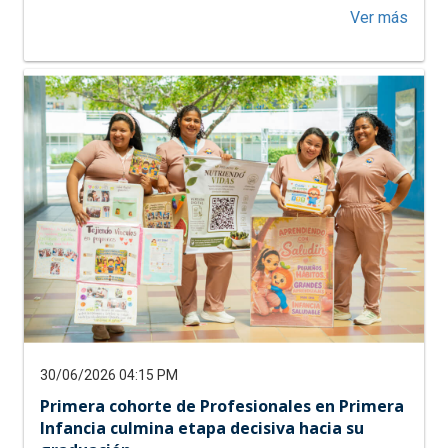
acerc
Ver más
de
Futur
psicó
UNIM
recib
insig
para
servir
a
la
socie
30/06/2026 04:15 PM
Primera cohorte de Profesionales en Primera
Infancia culmina etapa decisiva hacia su