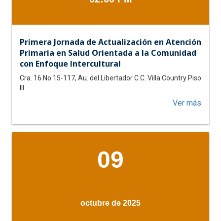
Primera Jornada de Actualización en Atención
Primaria en Salud Orientada a la Comunidad
con Enfoque Intercultural
Cra. 16 No 15-117, Au. del Libertador C.C. Villa Country Piso
III
acerc
Ver más
de
Prime
Jorna
de
09
Actua
en
Atenc
Prima
en
octubre de 2025
Salud