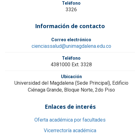
CUID
Teléfono
3326
HUM
Y
I
Información de contacto
JOR
NACI
Correo electrónico
DEL
cienciassalud@unimagdalena.edu.co
CUID
HUM
Teléfono
4381000 Ext. 3328
GRU
COLO
Ubicación
Universidad del Magdalena (Sede Principal), Edificio
Ciénaga Grande, Bloque Norte, 2do Piso
Enlaces de interés
Oferta académica por facultades
Vicerrectoría académica