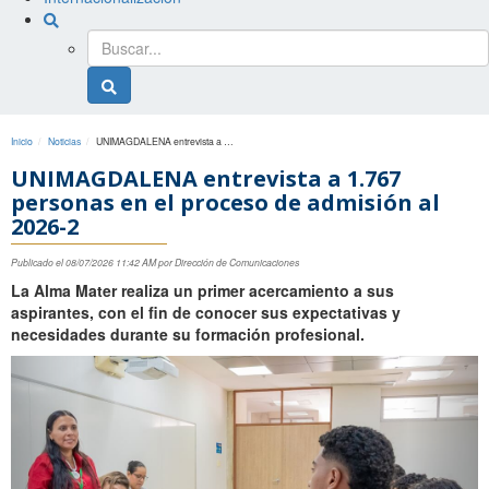
Buscador
general
Buscador
general
Inicio
Noticias
UNIMAGDALENA entrevista a 1.767 personas en el proceso de admisión al 2026-2
UNIMAGDALENA entrevista a 1.767
personas en el proceso de admisión al
2026-2
Publicado el 08/07/2026 11:42 AM por Dirección de Comunicaciones
La Alma Mater realiza un primer acercamiento a sus
aspirantes, con el fin de conocer sus expectativas y
necesidades durante su formación profesional.
Anterior
Sigu