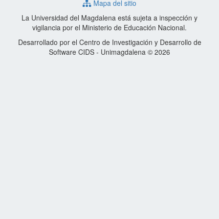
Mapa del sitio
La Universidad del Magdalena está sujeta a inspección y
vigilancia por el Ministerio de Educación Nacional.
Desarrollado por el Centro de Investigación y Desarrollo de
Software CIDS - Unimagdalena © 2026
Ir
al
inicio
de
la
página