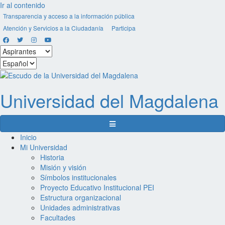
Ir al contenido
Transparencia y acceso a la información pública
Atención y Servicios a la Ciudadanía
Participa
Facebook
Twitter
Instagram
Youtube
Seleccionar
estamento
Seleccionar
idioma
Universidad del
Magdalena
Menú de navegación
Inicio
Mi Universidad
Historia
Misión y visión
Símbolos institucionales
Proyecto Educativo Institucional PEI
Estructura organizacional
Unidades administrativas
Facultades