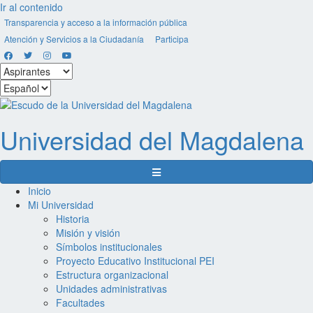
Ir al contenido
Transparencia y acceso a la información pública
Atención y Servicios a la Ciudadanía
Participa
Facebook
Twitter
Instagram
Youtube
Seleccionar
estamento
Seleccionar
idioma
Universidad del
Magdalena
Menú de navegación
Inicio
Mi Universidad
Historia
Misión y visión
Símbolos institucionales
Proyecto Educativo Institucional PEI
Estructura organizacional
Unidades administrativas
Facultades